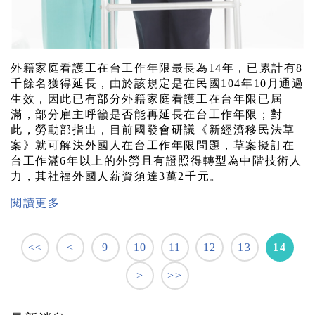
外籍家庭看護工在台工作年限最長為14年，已累計有8
千餘名獲得延長，由於該規定是在民國104年10月通過
生效，因此已有部分外籍家庭看護工在台年限已屆
滿，部分雇主呼籲是否能再延長在台工作年限；對
此，勞動部指出，目前國發會研議《新經濟移民法草
案》就可解決外國人在台工作年限問題，草案擬訂在
台工作滿6年以上的外勞且有證照得轉型為中階技術人
力，其社福外國人薪資須達3萬2千元。
閱讀更多
<<
<
9
10
11
12
13
14
>
>>