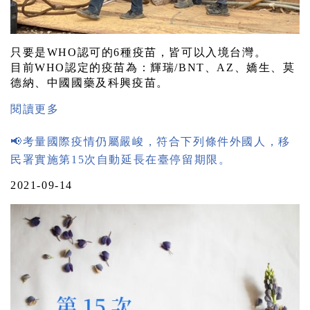
只要是WHO認可的6種疫苗，皆可以入境台灣。
目前WHO認定的疫苗為：輝瑞/BNT、AZ、嬌生、莫
德納、中國國藥及科興疫苗。
閱讀更多
📢考量國際疫情仍屬嚴峻，符合下列條件外國人，移
民署實施第15次自動延長在臺停留期限。
2021-09-14