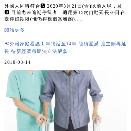
外國人同時符合🅰️ 2020年3月21日(含)以前入境，且
🅱️ 目前尚未逾期停留者，適用第15次自動延長30日在
臺停留期限(惟仍得視個案審酌).....
閱讀更多
📢外籍家庭看護工年限延至14年 陸續屆滿 雇主籲再延
長 待新經濟移民法立法解套
2018-08-14