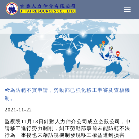
Togg
navi
📢為防範不實申請，勞動部已強化移工申審及查核機
制。
2021-11-22
監察院11月18日針對人力仲介公司成立空殼公司，申
請移工進行勞力剝削，糾正勞動部事前未能防範不法
行為，事後也未藉訪視機制發現移工權益遭到損害一