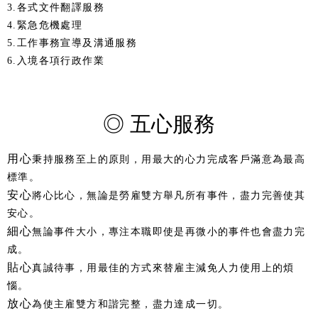
3.各式文件翻譯服務
4.緊急危機處理
5.工作事務宣導及溝通服務
6.入境各項行政作業
◎ 五心服務
用心
秉持服務至上的原則，用最大的心力完成客戶滿意為最高
標準。
安心
將心比心，無論是勞雇雙方舉凡所有事件，盡力完善使其
安心。
細心
無論事件大小，專注本職即使是再微小的事件也會盡力完
成。
貼心
真誠待事，用最佳的方式來替雇主減免人力使用上的煩
惱。
放心
為使主雇雙方和諧完整，盡力達成一切。