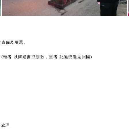
前責備及辱罵。
(輕者 以悔過書或罰款，重者 記過或遣返回國)
與處理