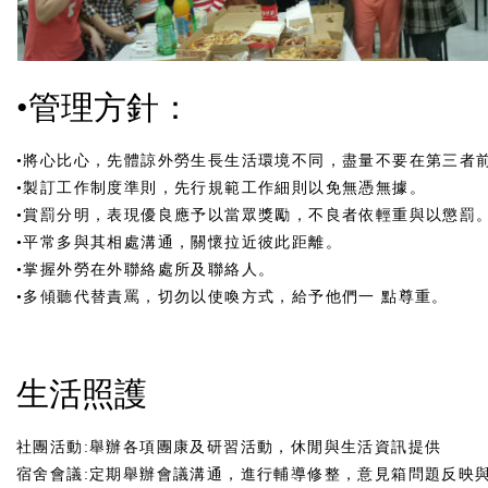
•管理方針：
•將心比心，先體諒外勞生長生活環境不同，盡量不要在第三者
•製訂工作制度準則，先行規範工作細則以免無憑無據。
•賞罰分明，表現優良應予以當眾獎勵，不良者依輕重與以懲罰。
•平常多與其相處溝通，關懷拉近彼此距離。
•掌握外勞在外聯絡處所及聯絡人。
•多傾聽代替責罵，切勿以使喚方式，給予他們一 點尊重。
生活照護
社團活動:舉辦各項團康及研習活動，休閒與生活資訊提供
宿舍會議:定期舉辦會議溝通，進行輔導修整，意見箱問題反映