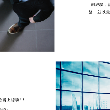
劃經驗，
務，並以
臉書上線囉!!!