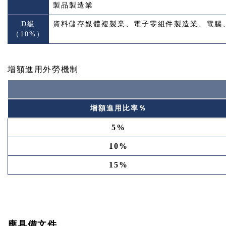
製品製造業
D級
資料儲存媒體複製業、電子零組件製造業、電腦
（10%）
增額進用外勞機制
增額進用比率％
5%
10%
15%
應具備文件