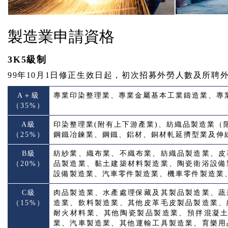
製造業申請資格
3K5級制
99年10月1日修正生效日起，初次招募外勞人數及所聘外勞
A＋級
專業印染整理業、專業金屬基本工業鑄造業、專
（35%）
A級
印染整理業(附有上下游產業)、紡織品製造業
（25%）
鋼鐵冶鍊業、鋼鐵、鋁材、銅材軋延擠型業及伸
B級
紡紗業、織布業、不織布業、紡織品製造業、皮
（20%）
品製造業、黏土建築材料製造業、陶瓷衛浴設備
設備製造業、汽車零件製造業、機車零件製造業
C級
肉品製造業、水產處理保藏及其製品製造業、蔬
（15%）
造業、飲料製造業、其他皮革毛皮製品製造業、
耐火材料業、其他陶瓷製品製造業、預拌混凝
業、汽車製造業、其他運輸工具製造業、育樂用