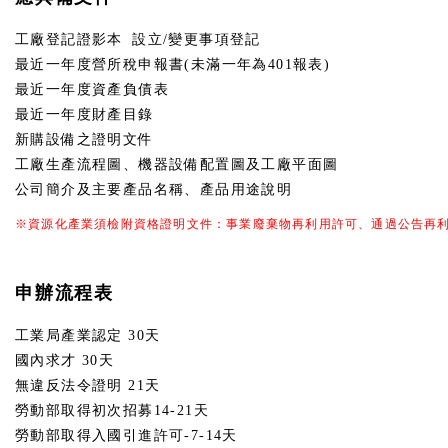
工廠登記證影本 設立/變更事項登記
最近一年度營所稅申報書(未滿一年為401報表)
最近一年度資產負債表
最近一年度財產目錄
新購設備之證明文件
工廠生產流程圖、機器設備配置圖及工廠平面圖
公司簡介及主要產品名稱、產品用途說明
※資源化產業須檢附資格證明文件：事業廢棄物再利用許可、通過公告再
申辦流程表
工業局產業認定 30天
國內求才 30天
無違反法令證明 21天
勞動部取得初次招募14-21天
勞動部取得入國引進許可-7-14天