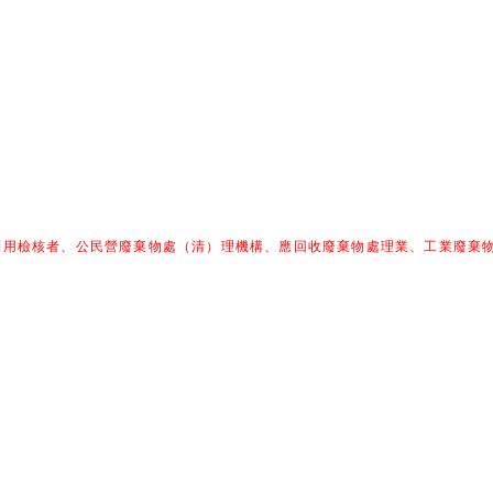
利用檢核者、公民營廢棄物處（清）理機構、應回收廢棄物處理業、工業廢棄